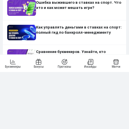
Ошибка выжившего в ставках на спорт. Что
это и как может мешать игре?
Как управлять деньгами в ставках на спорт:
полный гид по банкролл-менеджменту
Сравнение букмекеров. Узнайте, кто
лучший, в два клика
Бонусы за регистрацию. Онлайн-
калькулятор
Топ-10 «мелочей», которые влияют
на ставки на спорт
Polymarket и Kalshi: как работают площадки