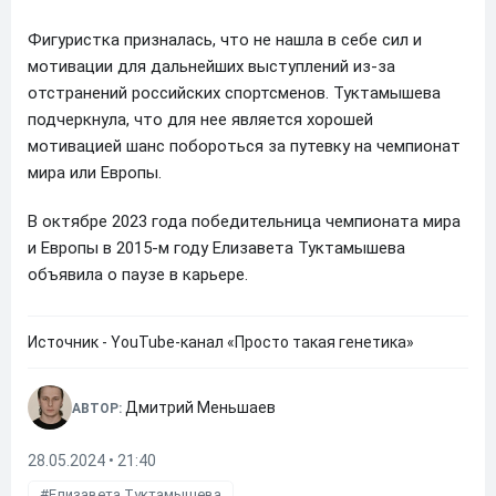
Фигуристка призналась, что не нашла в себе сил и
мотивации для дальнейших выступлений из-за
отстранений российских спортсменов. Туктамышева
подчеркнула, что для нее является хорошей
мотивацией шанс побороться за путевку на чемпионат
мира или Европы.
В октябре 2023 года победительница чемпионата мира
и Европы в 2015-м году Елизавета Туктамышева
объявила о паузе в карьере.
Источник - YouTube-канал «Просто такая генетика»
Дмитрий Меньшаев
АВТОР:
28.05.2024 • 21:40
Елизавета Туктамышева