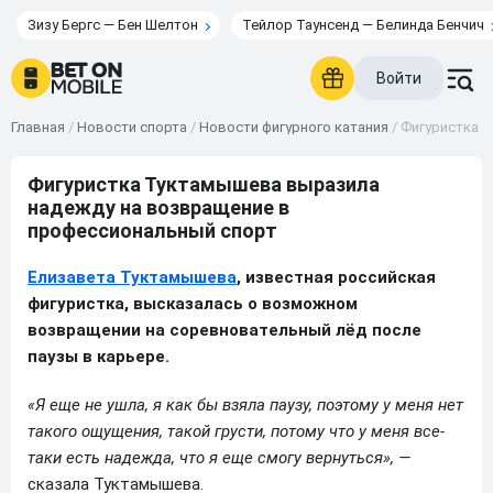
Зизу Бергс — Бен Шелтон
Тейлор Таунсенд — Белинда Бенчич
Войти
Главная
/
Новости спорта
/
Новости фигурного катания
/
Фигуристка 
Фигуристка Туктамышева выразила
надежду на возвращение в
профессиональный спорт
Елизавета Туктамышева
, известная российская
фигуристка, высказалась о возможном
возвращении на соревновательный лёд после
паузы в карьере.
«Я еще не ушла, я как бы взяла паузу, поэтому у меня нет
такого ощущения, такой грусти, потому что у меня все-
таки есть надежда, что я еще смогу вернуться», —
сказала Туктамышева.