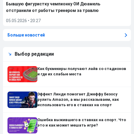
Бывшую фигуристку чемпионку ОИ Дюамель
отстранили от работы тренером за травлю
05.05.2026
•
20:27
Больше новостей
Выбор редакции
Как букмекеры получают лайв со стадионов
и где их слабые места
Эффект Линди помогает Джеффу Безосу
рулить Amazon, а мы рассказываем, как
использовать его в ставках на спорт
Ошибка выжившего в ставках на спорт. Что
это и как может мешать игре?