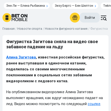
Энн Ли — Елена Рыбакина
Зизу Бергс — Бен Шелтон
Тейл
Войти
Главная
/
Новости спорта
/
Новости фигурного катания
/
Фигуристка З
Фигуристка Загитова сняла на видео свое
забавное падение на льду
Алина Загитова
, известная российская фигуристка,
ранее выступавшая в одиночном катании,
поделилась со своими многочисленными
поклонниками в социальных сетях забавным
видеороликом с ледового катка.
На опубликованном видеоролике Алина Загитова
выполняет вращения, как вдруг неожиданно падает на
лед. Видео можно посмотреть по следующей
ссылке
.