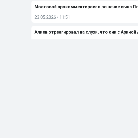
Мостовой прокомментировал решение сына П
23.05.2026
•
11:51
Алиев отреагировал на слухи, что они с Ариной
08.05.2026
•
10:22
Бывшую фигуристку чемпионку ОИ Дюамель от
05.05.2026
•
20:27
Больше новостей
Выбор редакции