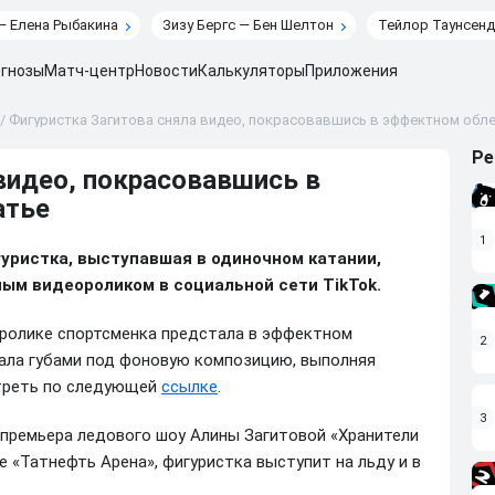
— Елена Рыбакина
Зизу Бергс — Бен Шелтон
Тейлор Таунсенд
гнозы
Матч-центр
Новости
Калькуляторы
Приложения
/
Фигуристка Загитова сняла видео, покрасовавшись в эффектном обл
Ре
видео, покрасовавшись в
атье
1
гуристка, выступавшая в одиночном катании,
ым видеороликом в социальной сети TikTok.
оролике спортсменка предстала в эффектном
2
гала губами под фоновую композицию, выполняя
треть по следующей
ссылке
.
3
я премьера ледового шоу Алины Загитовой «Хранители
 «Татнефть Арена», фигуристка выступит на льду и в