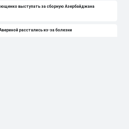
лющенко выступать за сборную Азербайджана
 Авериной расстались из-за болезни
странили от работы тренером за травлю