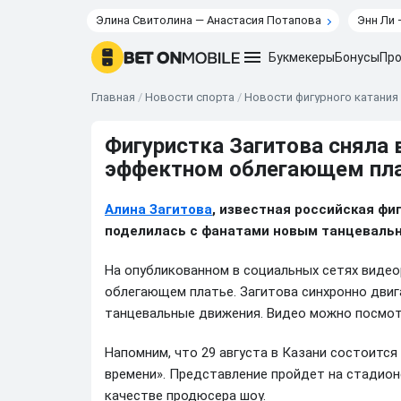
Элина Свитолина — Анастасия Потапова
Энн Ли 
Букмекеры
Бонусы
Про
Главная
/
Новости спорта
/
Новости фигурного катания
Фигуристка Загитова сняла 
эффектном облегающем пл
Алина Загитова
, известная российская фи
поделилась с фанатами новым танцевальн
На опубликованном в социальных сетях виде
облегающем платье. Загитова синхронно дви
танцевальные движения. Видео можно посмо
Напомним, что 29 августа в Казани состоитс
времени». Представление пройдет на стадионе
качестве продюсера шоу.