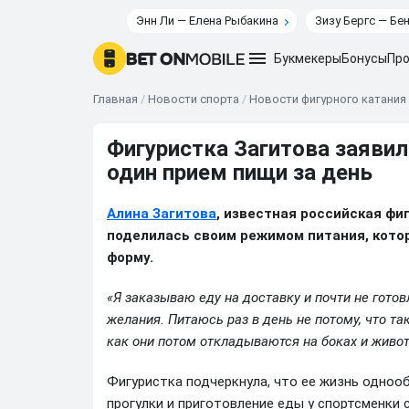
Энн Ли — Елена Рыбакина
Зизу Бергс — Бе
Букмекеры
Бонусы
Про
Главная
/
Новости спорта
/
Новости фигурного катания
Фигуристка Загитова заявил
один прием пищи за день
Алина Загитова
, известная российская фи
поделилась своим режимом питания, кото
форму.
«Я заказываю еду на доставку и почти не готовл
желания. Питаюсь раз в день не потому, что так
как они потом откладываются на боках и живот
Фигуристка подчеркнула, что ее жизнь однооб
прогулки и приготовление еды у спортсменки 