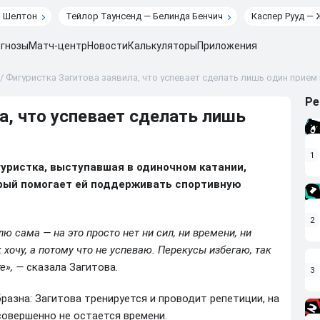
н Шелтон
Тейлор Таунсенд — Белинда Бенчич
Каспер Рууд — 
гнозы
Матч-центр
Новости
Калькуляторы
Приложения
/
Фигуристка Загитова заявила, что успевает сделать лишь один прием 
Ре
а, что успевает сделать лишь
1
гуристка, выступавшая в одиночном катании,
рый помогает ей поддерживать спортивную
2
ю сама — на это просто нет ни сил, ни времени, ни
 хочу, а потому что не успеваю. Перекусы избегаю, так
е», —
сказала Загитова.
3
разна: Загитова тренируется и проводит репетиции, на
совершенно не остается времени.