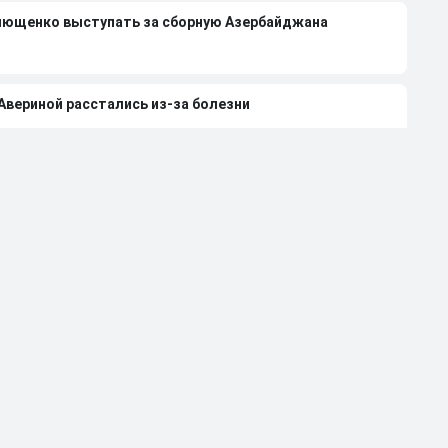
лющенко выступать за сборную Азербайджана
 Авериной расстались из-за болезни
странили от работы тренером за травлю