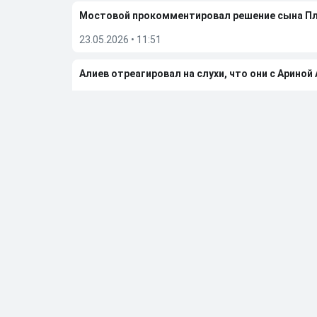
Мостовой прокомментировал решение сына П
23.05.2026
•
11:51
Алиев отреагировал на слухи, что они с Ариной
08.05.2026
•
10:22
Бывшую фигуристку чемпионку ОИ Дюамель от
05.05.2026
•
20:27
Больше новостей
Выбор редакции