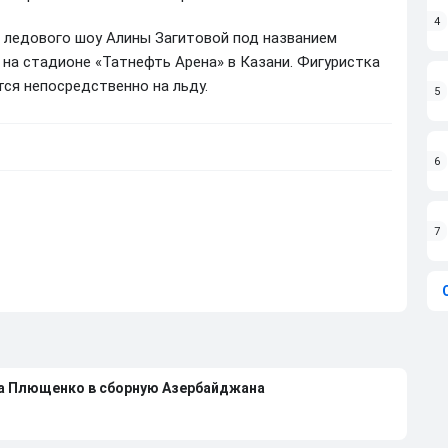
4
а ледового шоу Алины Загитовой под названием
 на стадионе «Татнефть Арена» в Казани. Фигуристка
тся непосредственно на льду.
5
6
7
на Плющенко в сборную Азербайджана