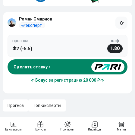
Роман Смирнов
эксперт
прогноз
кэф
1.80
Ф2 (-5.5)
Сделать ставку
Бонус за регистрацию 20 000 ₽
Прогноз
Топ-эксперты
Филадельфия Севенти Сиксерс и Бостон Селтикс
встречаются в рамках НБА. Игра пройдет 27