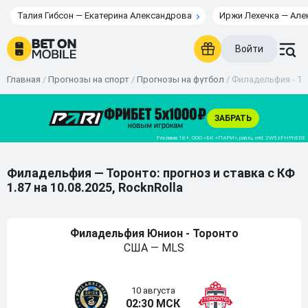
Талия Гибсон — Екатерина Александрова
Иржи Лехечка — Але
Войти
Главная
/
Прогнозы на спорт
/
Прогнозы на футбол
/
Филадельфия - Тор
Филадельфия — Торонто: прогноз и ставка с КФ
1.87 на 10.08.2025, RocknRolla
Филадельфия Юнион - Торонто
США — MLS
10 августа
02:30 МСК