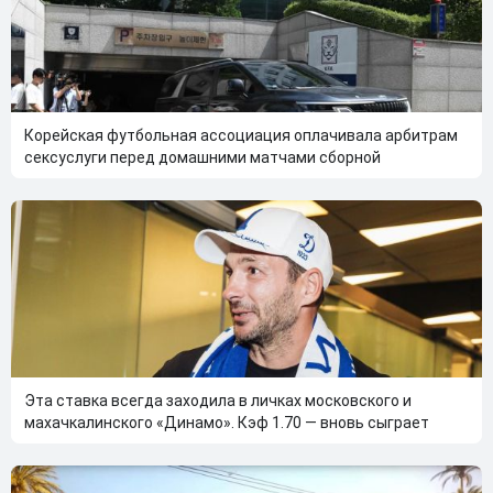
Корейская футбольная ассоциация оплачивала арбитрам
сексуслуги перед домашними матчами сборной
Эта ставка всегда заходила в личках московского и
махачкалинского «Динамо». Кэф 1.70 — вновь сыграет