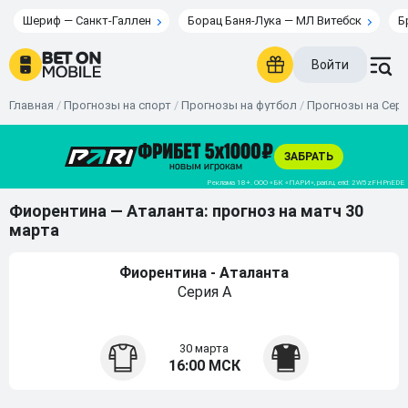
Шериф — Санкт-Галлен
Борац Баня-Лука — МЛ Витебск
Б
Войти
Главная
/
Прогнозы на спорт
/
Прогнозы на футбол
/
Прогнозы на Сер
Фиорентина — Аталанта: прогноз на матч 30
марта
Фиорентина - Аталанта
Серия А
30 марта
16:00 МСК