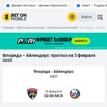
Динамо Москва — Динамо Махачкала
Зенит — Родина 
Войти
Главная
/
Прогнозы на спорт
/
Прогнозы на хоккей
/
Флорида – Айленд
Флорида – Айлендерс: прогноз на 3 февраля
2025
Флорида - Айлендерс
НХЛ
03 февраля
02:00 МСК