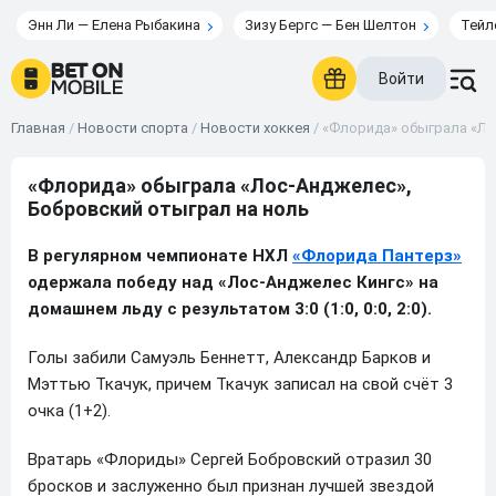
Энн Ли — Елена Рыбакина
Зизу Бергс — Бен Шелтон
Тейл
Войти
Главная
/
Новости спорта
/
Новости хоккея
/
«Флорида» обыграла «Ло
«Флорида» обыграла «Лос-Анджелес»,
Бобровский отыграл на ноль
В регулярном чемпионате НХЛ
«Флорида Пантерз»
одержала победу над «Лос-Анджелес Кингс» на
домашнем льду с результатом 3:0 (1:0, 0:0, 2:0).
Голы забили Самуэль Беннетт, Александр Барков и
Мэттью Ткачук, причем Ткачук записал на свой счёт 3
очка (1+2).
Вратарь «Флориды» Сергей Бобровский отразил 30
бросков и заслуженно был признан лучшей звездой