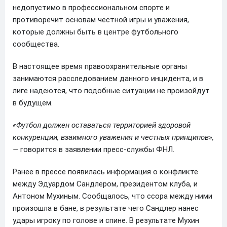
недопустимо в профессиональном спорте и
противоречит основам честной игры и уважения,
которые должны быть в центре футбольного
сообщества.
В настоящее время правоохранительные органы
занимаются расследованием данного инцидента, и в
лиге надеются, что подобные ситуации не произойдут
в будущем.
«Футбол должен оставаться территорией здоровой
конкуренции, взаимного уважения и честных принципов»,
—
говорится в заявлении пресс-службы ФНЛ.
Ранее в прессе появилась информация о конфликте
между Эдуардом Сандлером, президентом клуба, и
Антоном Мухиным. Сообщалось, что ссора между ними
произошла в бане, в результате чего Сандлер нанес
удары игроку по голове и спине. В результате Мухин