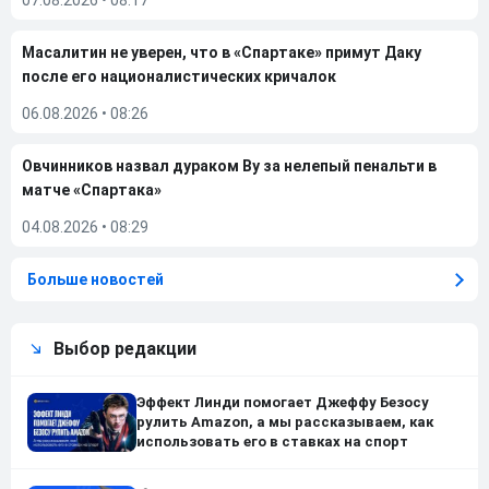
07.08.2026
•
08:17
Масалитин не уверен, что в «Спартаке» примут Даку
после его националистических кричалок
06.08.2026
•
08:26
Овчинников назвал дураком Ву за нелепый пенальти в
матче «Спартака»
04.08.2026
•
08:29
Больше новостей
Выбор редакции
Эффект Линди помогает Джеффу Безосу
рулить Amazon, а мы рассказываем, как
использовать его в ставках на спорт