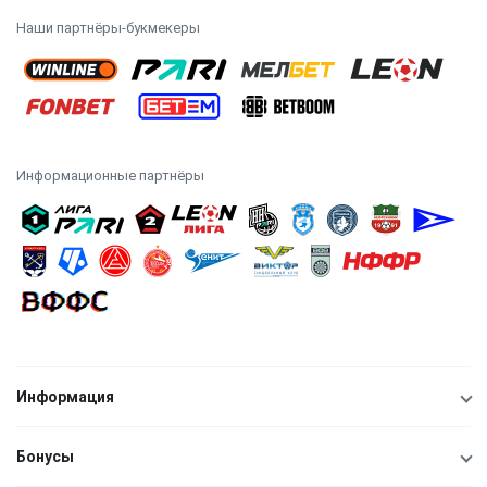
Наши партнёры-букмекеры
Информационные партнёры
Информация
Бонусы