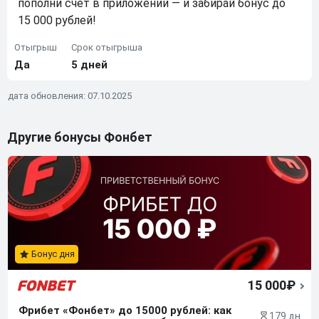
пополни счет в приложении — и забирай бонус до
15 000 рублей!
Отыгрыш
Срок отыгрыша
Да
5 дней
дата обновления: 07.10.2025
Другие бонусы Фонбет
15 000₽
Фрибет «Фонбет» до 15000 рублей: как 
179 дн