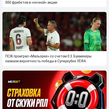
000 фрибетов в «ночной» акции
ПСЖ проиграл «Мальорке» со счетом 0:3. Букмекеры
назвали вероятность победы в Суперкубке УЕФА