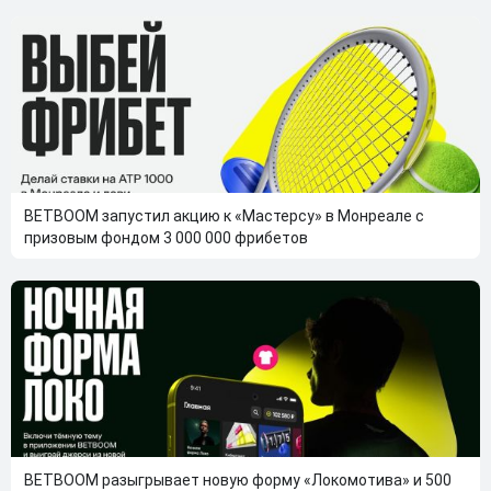
BETBOOM запустил акцию к «Мастерсу» в Монреале с
призовым фондом 3 000 000 фрибетов
BETBOOM разыгрывает новую форму «Локомотива» и 500