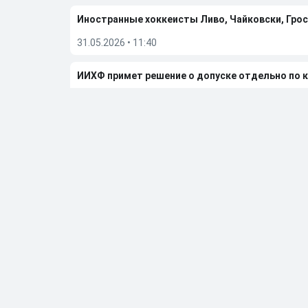
Иностранные хоккеисты Ливо, Чайковски, Грос
31.05.2026
•
11:40
ИИХФ примет решение о допуске отдельно по 
29.05.2026
•
12:15
TMZ назвал причину смерти четырехкратного 
29.05.2026
•
11:31
«Вегас» обыграл «Колорадо» и вышел в финал п
27.05.2026
•
06:50
Больше новостей
Выбор редакции