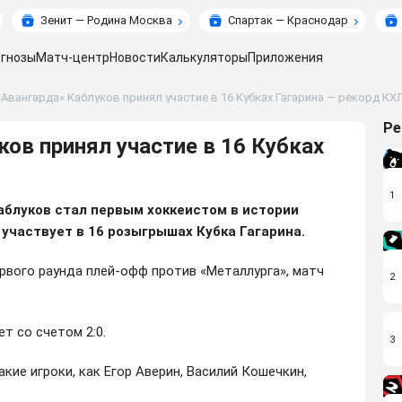
Зенит — Родина Москва
Спартак — Краснодар
гнозы
Матч-центр
Новости
Калькуляторы
Приложения
Авангарда» Каблуков принял участие в 16 Кубках Гагарина — рекорд КХ
Ре
ов принял участие в 16 Кубках
1
блуков стал первым хоккеистом в истории
 участвует в 16 розыгрышах Кубка Гагарина.
рвого раунда плей-офф против «Металлурга», матч
2
т со счетом 2:0.
3
акие игроки, как Егор Аверин, Василий Кошечкин,