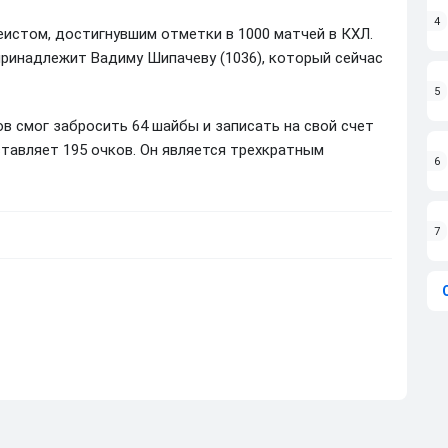
4
еистом, достигнувшим отметки в 1000 матчей в КХЛ.
принадлежит Вадиму Шипачеву (1036), который сейчас
5
ов смог забросить 64 шайбы и записать на свой счет
ставляет 195 очков. Он является трехкратным
6
7