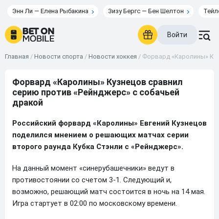
Энн Ли — Елена Рыбакина
Зизу Бергс — Бен Шелтон
Тейл
Войти
Главная
/
Новости спорта
/
Новости хоккея
/
Форвард «Каролины» Куз
Форвард «Каролины» Кузнецов сравнил
серию против «Рейнджерс» с собачьей
дракой
Российский форвард «Каролины» Евгений Кузнецов
поделился мнением о решающих матчах серии
второго раунда Кубка Стэнли с «Рейнджерс».
На данный момент «синерубашечники» ведут в
противостоянии со счетом 3-1. Следующий и,
возможно, решающий матч состоится в ночь на 14 мая.
Игра стартует в 02:00 по московскому времени.