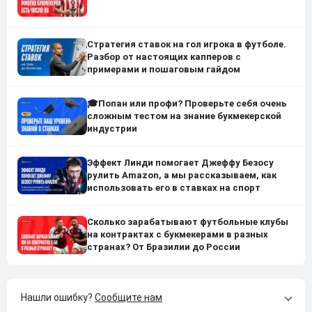
Стратегия ставок на гол игрока в футболе.
Разбор от настоящих капперов с
примерами и пошаговым гайдом
🎓Попан или профи? Проверьте себя очень
сложным тестом на знание букмекерской
индустрии
Эффект Линди помогает Джеффу Безосу
рулить Amazon, а мы рассказываем, как
использовать его в ставках на спорт
Сколько зарабатывают футбольные клубы
на контрактах с букмекерами в разных
странах? От Бразилии до России
Нашли ошибку?
Сообщите нам