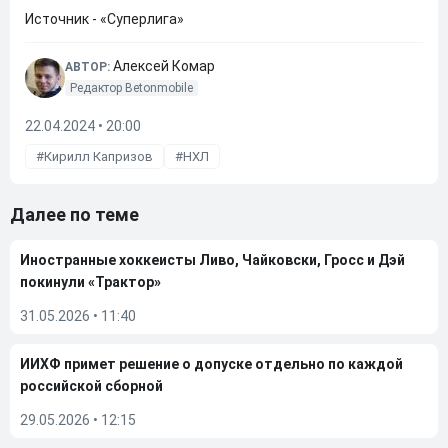
Источник - «Суперлига»
Алексей Комар
АВТОР:
Редактор Betonmobile
22.04.2024 • 20:00
Кирилл Капризов
НХЛ
Далее по теме
Иностранные хоккеисты Ливо, Чайковски, Гросс и Дэй
покинули «Трактор»
31.05.2026
•
11:40
ИИХФ примет решение о допуске отдельно по каждой
российской сборной
29.05.2026
•
12:15