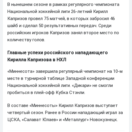
В нынешнем сезоне в рамках регулярного чемпионата
Национальной хоккейной лиги 26-летний Кирилл
Капризов провел 75 матчей, в которых забросил 46
шайб и сделал 50 результативных передач. Среди
российских игроков Капризов занял второе место по
количеству голов.
Главные успехи российского нападающего
Кирилла Капризова в НХЛ
«Миннесота» завершила регулярный чемпионат на 10-м
месте в турнирной таблице Западной конференции
Национальной хоккейной лиги. «Дикари» не смогли
пробиться в плей-офф Кубка Стэнли.
В составе «Миннесоты» Кирилл Капризов выступает
четвертый сезон. Ранее в России нападающий играл за
ЦСКА, «Салават Юлаев» и «Металлург» Новокузнецк.