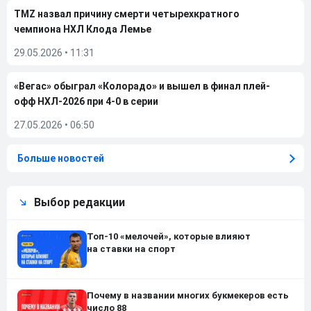
TMZ назвал причину смерти четырехкратного
чемпиона НХЛ Клода Лемье
29.05.2026
•
11:31
«Вегас» обыграл «Колорадо» и вышел в финал плей-
офф НХЛ-2026 при 4-0 в серии
27.05.2026
•
06:50
Больше новостей
Выбор редакции
Топ-10 «мелочей», которые влияют
на ставки на спорт
Почему в названии многих букмекеров есть
число 88