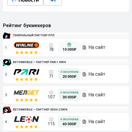
Рейтинг букмекеров
ГЕНЕРАЛЬНЫЙ ПАРТНЕР РПЛ
1
10 000₽
78
BETONMOBILE — ПАРТНЕР PARI 1 ЛИГА
2
71
20 000₽
3
107
30 000₽
BETONMOBILE — ПАРТНЕР ЛЕОН 2 ЛИГА
4
115
40 000₽