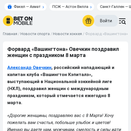
Факел — Ахмат
ПСЖ — Астон Вилла
Санкт-Галлен — 
Войти
Главная
/
Новости спорта
/
Новости хоккея
/
Форвард «Вашингтона» О
Форвард «Вашингтона» Овечкин поздравил
женщин с праздником 8 марта
Александр Овечкин
, российский нападающий и
капитан клуба «Вашингтон Кэпиталз»,
выступающий в Национальной хоккейной лиге
(НХЛ), поздравил женщин с международным
праздником, который отмечается ежегодно 8
марта.
«Дорогие женщины, поздравляю вас с 8 Марта! Хочу
пожелать вам счастья, побольше улыбок и цветов!
Именно вы даете нам, мужчинам, смелость и силы идти