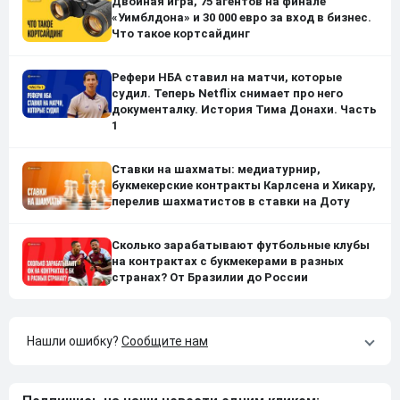
Двойная игра, 75 агентов на финале
«Уимблдона» и 30 000 евро за вход в бизнес.
Что такое кортсайдинг
Рефери НБА ставил на матчи, которые
судил. Теперь Netflix снимает про него
документалку. История Тима Донахи. Часть
1
Ставки на шахматы: медиатурнир,
букмекерские контракты Карлсена и Хикару,
перелив шахматистов в ставки на Доту
Сколько зарабатывают футбольные клубы
на контрактах с букмекерами в разных
странах? От Бразилии до России
Нашли ошибку?
Сообщите нам