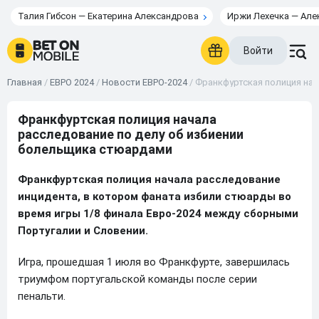
Талия Гибсон — Екатерина Александрова
Иржи Лехечка — Але
Войти
Главная
/
ЕВРО 2024
/
Новости ЕВРО-2024
/
Франкфуртская полиция нач
Франкфуртская полиция начала
расследование по делу об избиении
болельщика стюардами
Франкфуртская полиция начала расследование
инцидента, в котором фаната избили стюарды во
время игры 1/8 финала Евро-2024 между сборными
Португалии и Словении.
Игра, прошедшая 1 июля во Франкфурте, завершилась
триумфом португальской команды после серии
пенальти.