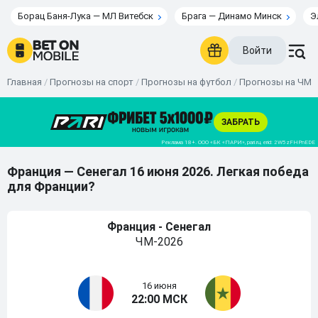
Борац Баня-Лука — МЛ Витебск
Брага — Динамо Минск
Э
Войти
Главная
/
Прогнозы на спорт
/
Прогнозы на футбол
/
Прогнозы на ЧМ-
Франция — Сенегал 16 июня 2026. Легкая победа
для Франции?
Франция - Сенегал
ЧМ-2026
16 июня
22:00 МСК