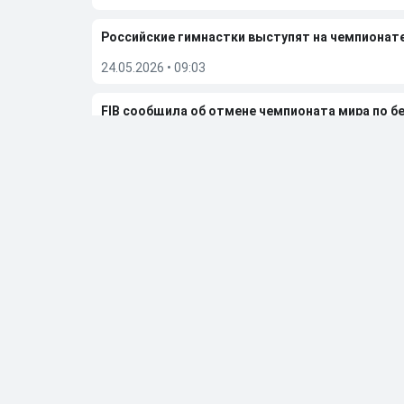
Российские гимнастки выступят на чемпионат
24.05.2026
•
09:03
FIB сообщила об отмене чемпионата мира по бе
23.05.2026
•
08:14
Дмитрий Губерниев подвел итоги встречи с Е
20.05.2026
•
12:55
Больше новостей
Выбор редакции