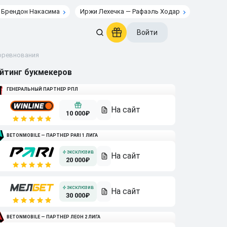
— Брендон Накасима
Иржи Лехечка — Рафаэль Ходар
Войти
оревнования
йтинг букмекеров
ГЕНЕРАЛЬНЫЙ ПАРТНЕР РПЛ
10 000₽
BETONMOBILE — ПАРТНЕР PARI 1 ЛИГА
20 000₽
30 000₽
BETONMOBILE — ПАРТНЕР ЛЕОН 2 ЛИГА