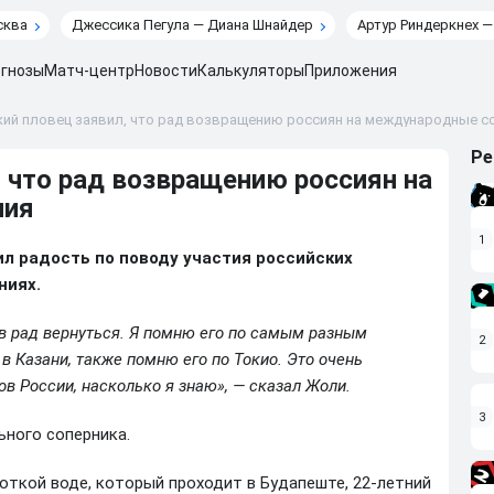
сква
Джессика Пегула — Диана Шнайдер
Артур Риндеркнех 
гнозы
Матч-центр
Новости
Калькуляторы
Приложения
ий пловец заявил, что рад возвращению россиян на международные с
Ре
 что рад возвращению россиян на
ния
1
л радость по поводу участия российских
ниях.
в рад вернуться. Я помню его по самым разным
2
 Казани, также помню его по Токио. Это очень
в России, насколько я знаю», — сказал Жоли.
3
ьного соперника.
откой воде, который проходит в Будапеште, 22-летний