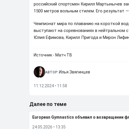
российский спортсмен Кирилл Мартынычев за
1500 метров вольным стилем. Его результат — 
Чемпионат мира по плаванию на короткой вод
выступают на соревнованиях в нейтральном ст
Юлия Ефимова, Кирилл Пригода и Мирон Лифин
Источник - Матч ТВ
Илья Звягинцев
АВТОР:
11.12.2024 • 11:58
Далее по теме
European Gymnastics объявил о возвращении ф
24.05.2026
•
13:35