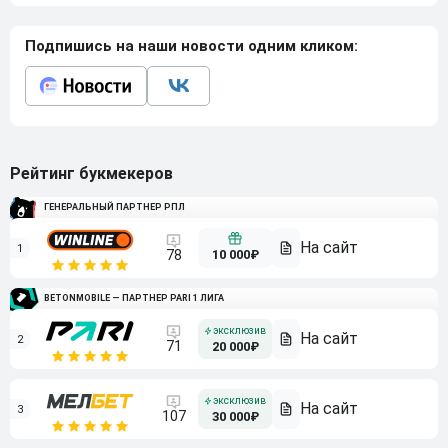
Подпишись на наши новости одним кликом:
Рейтинг букмекеров
ГЕНЕРАЛЬНЫЙ ПАРТНЕР РПЛ
1
10 000₽
78
BETONMOBILE — ПАРТНЕР PARI 1 ЛИГА
2
71
20 000₽
3
107
30 000₽