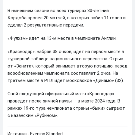
В нынешнем сезоне во всех турнирах 30-летний
Кордоба провел 20 матчей, в которых забил 11 голов и
сделал 2 результативные передачи.
«Фулхэм» идет на 13-м месте в чемпионате Англии.
«Краснодар», набрав 38 очков, идет на первом месте в
турнирной таблице национального первенства. Отрыв
от «Зенита», который занимает вторую позицию, перед
возобновлением чемпионата составляет 2 очка. На
третьем месте в РПЛ идет московское «Динамо» (32).
Свой следующий официальный матч «Краснодар»
проведет после зимней паузы — в марте 2024 года. В
рамках 19-го тура чемпионата страны «быки» сыграют
с казанским «Рубином».
Источник - Evening Standart