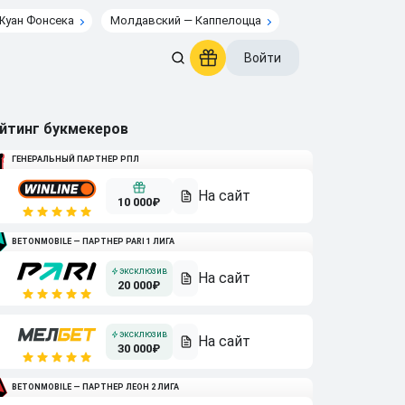
Жуан Фонсека
Молдавский — Каппелоцца
Войти
йтинг букмекеров
ГЕНЕРАЛЬНЫЙ ПАРТНЕР РПЛ
10 000₽
BETONMOBILE — ПАРТНЕР PARI 1 ЛИГА
20 000₽
30 000₽
BETONMOBILE — ПАРТНЕР ЛЕОН 2 ЛИГА