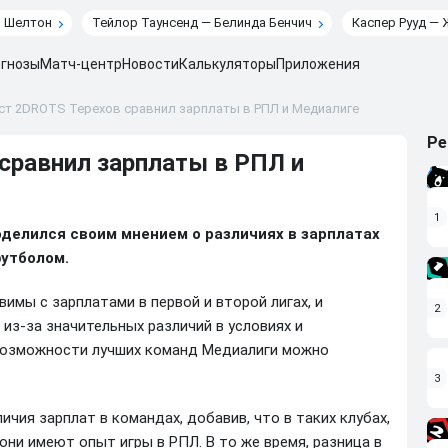
н Шелтон
Тейлор Таунсенд — Белинда Бенчич
Каспер Рууд — 
гнозы
Матч-центр
Новости
Калькуляторы
Приложения
ст 2DROTS Терехов сравнил зарплаты в РПЛ и Медиалиге
Ре
сравнил зарплаты в РПЛ и
1
оделился своим мнением о различиях в зарплатах
утболом.
имы с зарплатами в первой и второй лигах, и
2
 из-за значительных различий в условиях и
 возможности лучших команд Медиалиги можно
3
чия зарплат в командах, добавив, что в таких клубах,
 они имеют опыт игры в РПЛ. В то же время, разница в