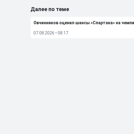
Далее по теме
Овчинников оценил шансы «Спартака» на чемп
07.08.2026
•
08:17
Масалитин не уверен, что в «Спартаке» примут
06.08.2026
•
08:26
Овчинников назвал дураком Ву за нелепый пена
04.08.2026
•
08:29
«Это проблема вратаря и защитника». Лапочки
02.08.2026
•
23:19
Больше новостей