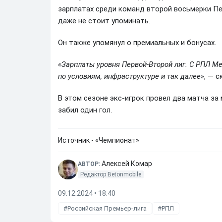
зарплатах среди команд второй восьмерки Пер
даже не стоит упоминать.
Он также упомянул о премиальных и бонусах.
«Зарплаты уровня Первой-Второй лиг. С РПЛ Ме
по условиям, инфраструктуре и так далее»
, — с
В этом сезоне экс-игрок провел два матча з
забил один гол.
Источник - «Чемпионат»
Алексей Комар
АВТОР:
Редактор Betonmobile
09.12.2024 • 18:40
Российская Премьер-лига
РПЛ