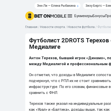
Энн Ли — Елена Рыбакина
Зизу Бергс — Бе
Букмекеры
Бонусы
Про
Главная
/
Новости спорта
/
Новости футбола
/
Футболи
Футболист 2DROTS Терехов 
Медиалиге
Антон Терехов, бывший игрок «Динамо», п
между Медиалигой и профессиональным ф
Он отметил, что доходы в Медиалиге сопостав
подчеркнул, что с РПЛ их не стоит сравнивать
инфраструктуре. По его словам, финансовые
сравнить с ФНЛ.
Терехов также указал на индивидуальные разли
как «Урал» и «Балтика», доходы выше, так как