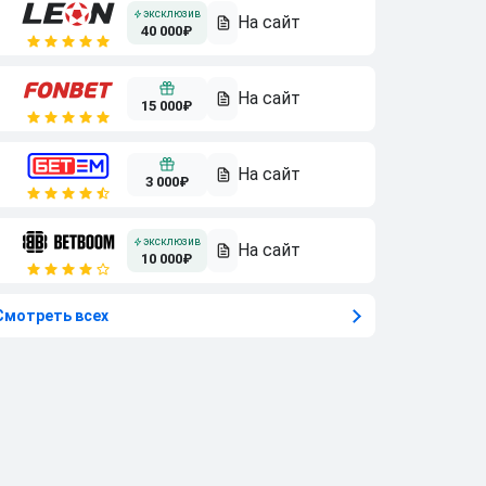
40 000₽
15 000₽
3 000₽
10 000₽
Смотреть всех