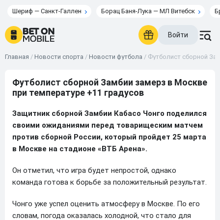
Шериф — Санкт-Галлен
Борац Баня-Лука — МЛ Витебск
Б
Войти
Главная
/
Новости спорта
/
Новости футбола
/
Футболист сборной Зам
Футболист сборной Замбии замерз в Москве
при температуре +11 градусов
Защитник сборной Замбии Кабасо Чонго поделился
своими ожиданиями перед товарищеским матчем
против сборной России, который пройдет 25 марта
в Москве на стадионе «ВТБ Арена».
Он отметил, что игра будет непростой, однако
команда готова к борьбе за положительный результат.
Чонго уже успел оценить атмосферу в Москве. По его
словам, погода оказалась холодной, что стало для