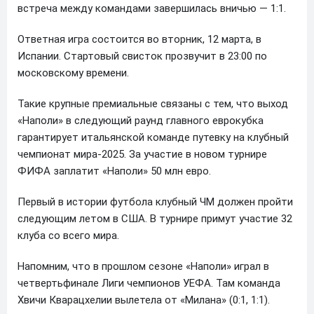
встреча между командами завершилась вничью — 1:1.
Ответная игра состоится во вторник, 12 марта, в
Испании. Стартовый свисток прозвучит в 23:00 по
московскому времени.
Такие крупные премиальные связаны с тем, что выход
«Наполи» в следующий раунд главного еврокубка
гарантирует итальянской команде путевку на клубный
чемпионат мира-2025. За участие в новом турнире
ФИФА заплатит «Наполи» 50 млн евро.
Первый в истории футбола клубный ЧМ должен пройти
следующим летом в США. В турнире примут участие 32
клуба со всего мира.
Напомним, что в прошлом сезоне «Наполи» играл в
четвертьфинале Лиги чемпионов УЕФА. Там команда
Хвичи Кварацхелии вылетела от «Милана» (0:1, 1:1).