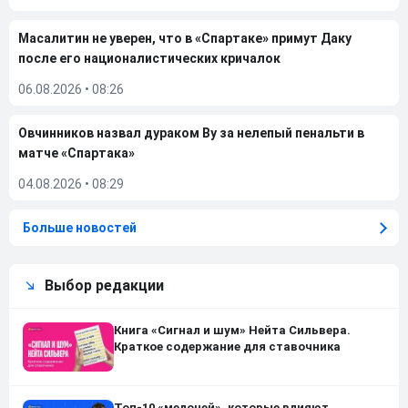
Масалитин не уверен, что в «Спартаке» примут Даку
после его националистических кричалок
06.08.2026
•
08:26
Овчинников назвал дураком Ву за нелепый пенальти в
матче «Спартака»
04.08.2026
•
08:29
Больше новостей
Выбор редакции
Книга «Сигнал и шум» Нейта Сильвера.
Краткое содержание для ставочника
Топ-10 «мелочей», которые влияют