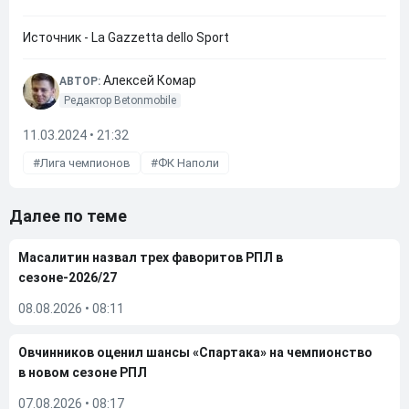
Источник - La Gazzetta dello Sport
Алексей Комар
АВТОР:
Редактор Betonmobile
11.03.2024 • 21:32
Лига чемпионов
ФК Наполи
Далее по теме
Масалитин назвал трех фаворитов РПЛ в
сезоне-2026/27
08.08.2026
•
08:11
Овчинников оценил шансы «Спартака» на чемпионство
в новом сезоне РПЛ
07.08.2026
•
08:17