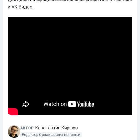
и VK Видео.
Константин Киршов
АВТОР:
Редактор букмекерских новостей