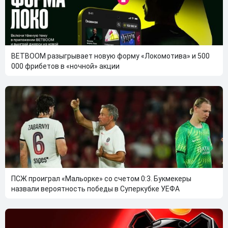
BETBOOM разыгрывает новую форму «Локомотива» и 500
000 фрибетов в «ночной» акции
ПСЖ проиграл «Мальорке» со счетом 0:3. Букмекеры
назвали вероятность победы в Суперкубке УЕФА