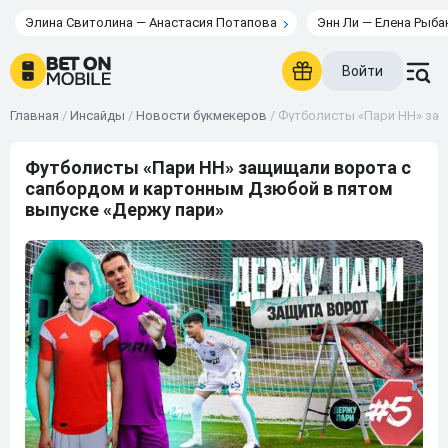
Элина Свитолина — Анастасия Потапова
Энн Ли — Елена Рыба
Войти
Главная
/
Инсайды
/
Новости букмекеров
/
Футболисты «Пари НН» защ
Футболисты «Пари НН» защищали ворота с
сапбордом и картонным Дзюбой в пятом
выпуске «Держу пари»