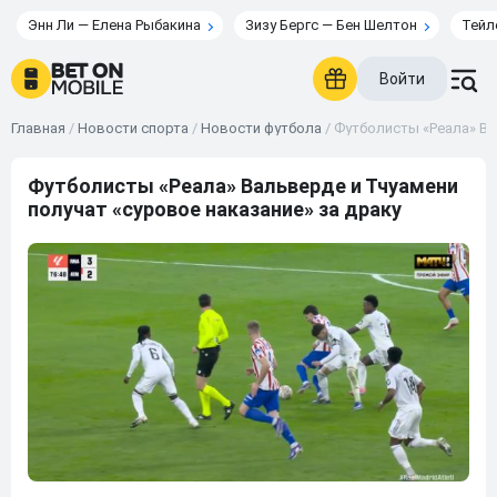
Энн Ли — Елена Рыбакина
Зизу Бергс — Бен Шелтон
Тейл
Войти
Главная
/
Новости спорта
/
Новости футбола
/
Футболисты «Реала» Ва
Футболисты «Реала» Вальверде и Тчуамени
получат «суровое наказание» за драку