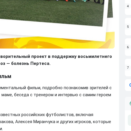
4
5
6
творительный проект в поддержку восьмилетнего
оз — болезнь Пертеса.
7
ильм
ументальный фильм, подробно познакомив зрителей с
о маме, беседа с тренером и интервью с самим героем
известных российских футболистов, включая
акова, Алексея Миранчука и других игроков, которые
и.