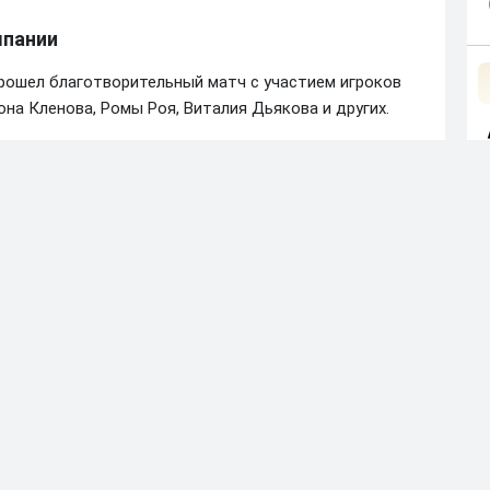
мпании
прошел благотворительный матч с участием игроков
она Кленова, Ромы Роя, Виталия Дьякова и других.
у, продажа которой на благотворительном аукционе
для семьи Димы. В рамках проекта мальчик впервые
оскве — он посетил матч РПЛ между «ЦСКА» и «Сочи»
бликовал отдельные этапы проекта в соцсетях,
, куда поступали пожертвования зрителей, и в итоге
мье Димы на лечение.
Прокофьев
стал ревизором
ресторанов в России.