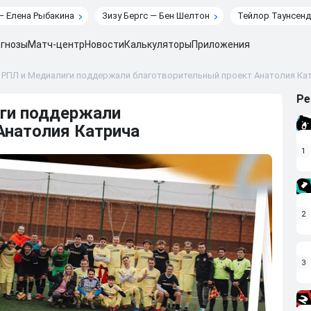
— Елена Рыбакина
Зизу Бергс — Бен Шелтон
Тейлор Таунсенд
гнозы
Матч-центр
Новости
Калькуляторы
Приложения
РПЛ и Медиалиги поддержали благотворительный проект Анатолия Ка
Ре
ги поддержали
Анатолия Катрича
1
2
3