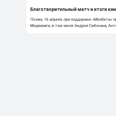
Благотворительный матч и итоги ка
Позже, 16 апреля, при поддержке «Мелбета» 
Медиалиги, в том числе Андрея Сибскана, Ант
После игры все участники подписали футболк
позволила собрать дополнительные средства 
побывал на трибунах большого стадиона в М
вместе с Катричем.
По ходу кампании амбассадор БК «Мелбет» пу
публикуя реквизиты благотворительного счёта
помог собрать крупную сумму, переданную се
Ранее другой амбассадор «Мелбет» Андрей 
Алексей Комар
АВТОР:
Редактор Betonmobile