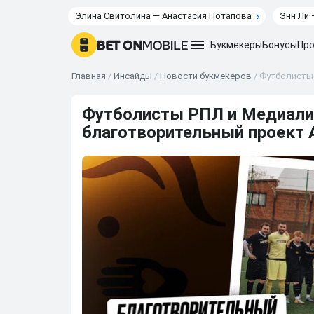
Элина Свитолина — Анастасия Потапова
Энн Ли 
Букмекеры
Бонусы
Про
Главная
/
Инсайды
/
Новости букмекеров
/
Футболисты 
Футболисты РПЛ и Медиали
благотворительный проект 