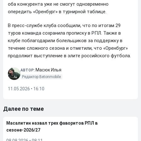
оба конкурента уже не смогут одновременно
опередить «Оренбург» в турнирной таблице.
В пресс-службе клуба сообщили, что по итогам 29
туров команда сохранила прописку в РПЛ. Также в
клубе поблагодарили болельщиков за поддержку в
течение сложного сезона и отметили, что «Оренбург»
продолжит выступление в элите российского футбола.
Масюк Илья
АВТОР:
Редактор Betonmobile
11.05.2026 • 16:10
Далее по теме
Масалитин назвал трех фаворитов РПЛ в
сезоне-2026/27
08.08.2026
•
08:11