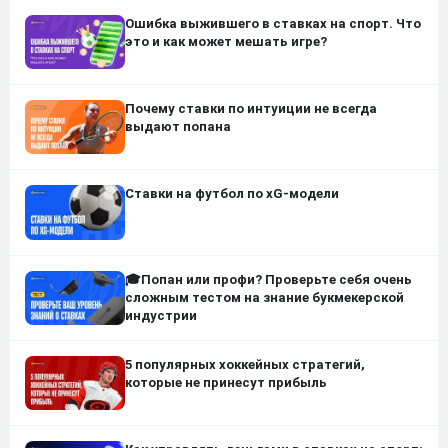
Ошибка выжившего в ставках на спорт. Что
это и как может мешать игре?
Почему ставки по интуиции не всегда
выдают попана
Ставки на футбол по xG-модели
🎓Попан или профи? Проверьте себя очень
сложным тестом на знание букмекерской
индустрии
5 популярных хоккейных стратегий,
которые не принесут прибыль