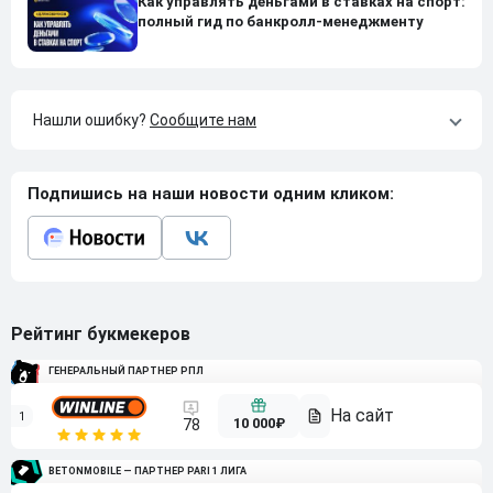
Как управлять деньгами в ставках на спорт:
полный гид по банкролл-менеджменту
Нашли ошибку?
Сообщите нам
Подпишись на наши новости одним кликом:
Рейтинг букмекеров
ГЕНЕРАЛЬНЫЙ ПАРТНЕР РПЛ
1
10 000₽
78
BETONMOBILE — ПАРТНЕР PARI 1 ЛИГА