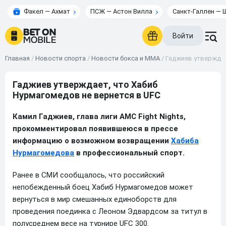
Факел — Ахмат
ПСЖ — Астон Вилла
Санкт-Галлен — 
Войти
Главная
/
Новости спорта
/
Новости бокса и ММА
/
Гаджиев утверждае
Гаджиев утверждает, что Хабиб
Нурмагомедов не вернется в UFC
Камил Гаджиев, глава лиги AMC Fight Nights,
прокомментировал появившеюся в прессе
информацию о возможном возвращении
Хабиба
Нурмагомедова
в профессиональный спорт.
Ранее в СМИ сообщалось, что российский
непобежденный боец Хабиб Нурмагомедов может
вернуться в мир смешанных единоборств для
проведения поединка с Леоном Эдвардсом за титул в
полусреднем весе на турнире UFC 300.