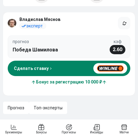
Владислав Мяснов
эксперт
прогноз
кэф
2.60
Победа Шамилова
Сделать ставку
Бонус за регистрацию 10 000 ₽
Прогноз
Топ-эксперты
В одном из поединков основного карда ACA 193 в
среднем весе пройдет реванш между Гаджимурадом