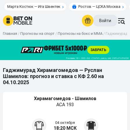
Марта Костюк — Ига Швентек
Ростов — ЦСКА Москва
Войти
Главная
/
Прогнозы на спорт
/
Прогнозы на бокс и ММА
/
Гаджимурад Х
Гаджимурад Хирамагомедов — Руслан
Шамилов: прогноз и ставка с КФ 2.60 на
04.10.2025
Хирамагомедов - Шамилов
АСА 193
04 октября
18:20 МСК