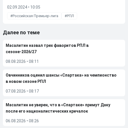
02.09.2024 • 10:05
Российская Премьер-лига
РПЛ
Далее по теме
Масалитин назвал трех фаворитов РПЛ в
сезоне-2026/27
08.08.2026
•
08:11
Овчинников оценил шансы «Спартака» на чемпионство
в новом сезоне РПЛ
07.08.2026
•
08:17
Масалитин не уверен, что в «Спартаке» примут Даку
после его националистических кричалок
06.08.2026
•
08:26