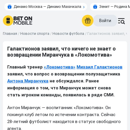
Динамо Москва — Динамо Махачкала
Зенит — Родина 
Войти
Главная
/
Новости спорта
/
Новости футбола
/
Галактионов заявил, ч
Галактионов заявил, что ничего не знает о
возвращении Миранчука в «Локомотива»
Главный тренер
«Локомотива»
Михаил Галактионов
заявил, что вопрос о возвращении полузащитника
Антона Миранчука
не обсуждался. Ранее
информация о том, что Миранчук может снова
стать игроком команды, появилась в ряде СМИ.
Антон Миранчук — воспитанник «Локомотива». Он
покинул клуб летом по истечении контракта. Сейчас
28-летний футболист находится в статусе свободного
агента.