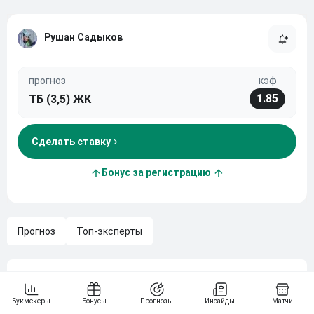
Рушан Садыков
прогноз
кэф
1.85
ТБ (3,5) ЖК
Сделать ставку
Бонус за регистрацию
Прогноз
Топ-эксперты
Кто одержит победу в самом жарком
противостоянии Европы? Сократит ли отставание
«Фенербахче» после этой игры? «Галатасарай»