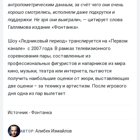
антропометрическим данным, за счёт чего они очень
хорошо смотрелись, исполняли даже подкрутки и
поддержки. Не зря они выиграли
», — цитирует слова
Галлямова издание «Фонтанка».
Шоу «Ледниковый период» транслируется на «Первом
канале» с 2007 года. В рамках телевизионного
соревнования пары, составленные из
профессиональных фигуристов и напарников из мира
кино, музыки, театра или интернета, пытаются
получить наибольшие оценки от жюри, выставляющих
две оценки – за технику и артистизм. После игрового
дня одна из пар вылетает.
Источник - Фонтанка
Алибек Измайлов
АВТОР: