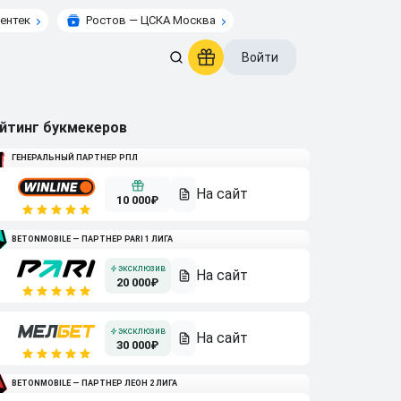
ентек
Ростов — ЦСКА Москва
Войти
йтинг букмекеров
ГЕНЕРАЛЬНЫЙ ПАРТНЕР РПЛ
10 000₽
BETONMOBILE — ПАРТНЕР PARI 1 ЛИГА
20 000₽
30 000₽
BETONMOBILE — ПАРТНЕР ЛЕОН 2 ЛИГА