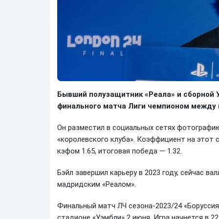
Бывший полузащитник «Реала» и сборной 
финального матча Лиги чемпионом между 
Он разместил в социальных сетях фотографию с
«королевского клуба». Коэффициент на этот с
кэфом 1.65, итоговая победа — 1.32.
Бэйл завершил карьеру в 2023 году, сейчас ва
мадридским «Реалом».
Финальный матч ЛЧ сезона-2023/24 «Борусси
стадионе «Уэмбли» 2 июня. Игра начнется в 22