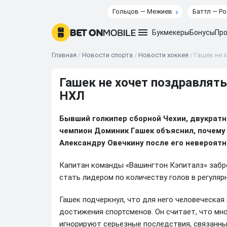
Гольцов — Межиев
Баттл — Ро
Букмекеры
Бонусы
Про
Главная
/
Новости спорта
/
Новости хоккея
/
Гашек не 
Гашек не хочет поздравлять
НХЛ
Бывший голкипер сборной Чехии, двукратн
чемпион Доминик Гашек объяснил, почему
Александру Овечкину после его невероятн
Капитан команды «Вашингтон Кэпиталз» забро
стать лидером по количеству голов в регуляр
Гашек подчеркнул, что для него человеческая
достижения спортсменов. Он считает, что мн
игнорируют серьезные последствия, связанны