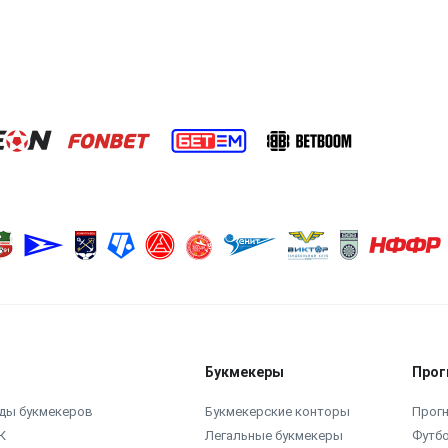
Букмекеры
Прог
ды букмекеров
Букмекерские конторы
Прогн
К
Легальные букмекеры
Футб