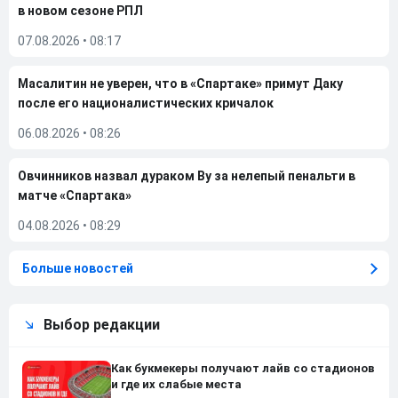
в новом сезоне РПЛ
07.08.2026
•
08:17
Масалитин не уверен, что в «Спартаке» примут Даку
после его националистических кричалок
06.08.2026
•
08:26
Овчинников назвал дураком Ву за нелепый пенальти в
матче «Спартака»
04.08.2026
•
08:29
Больше новостей
Выбор редакции
Как букмекеры получают лайв со стадионов
и где их слабые места