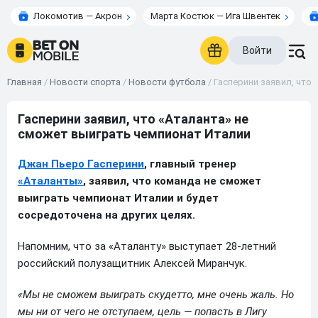
Локомотив — Акрон
Марта Костюк — Ига Швентек
Войти
Главная
/
Новости спорта
/
Новости футбола
/
Гасперини заявил, что
Гасперини заявил, что «Аталанта» не
сможет выиграть чемпионат Италии
Джан Пьеро Гасперини
, главный тренер
«Аталанты»
, заявил, что команда не сможет
выиграть чемпионат Италии и будет
сосредоточена на других целях.
Напомним, что за «Аталанту» выступает 28-летний
российский полузащитник Алексей Миранчук.
«Мы не сможем выиграть скудетто, мне очень жаль. Но
мы ни от чего не отступаем, цель — попасть в Лигу