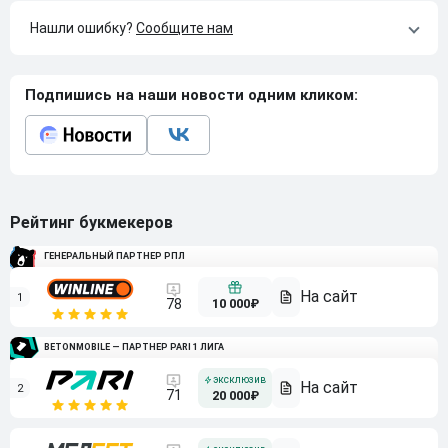
Нашли ошибку?
Сообщите нам
Подпишись на наши новости одним кликом:
Рейтинг букмекеров
ГЕНЕРАЛЬНЫЙ ПАРТНЕР РПЛ
1
10 000₽
78
BETONMOBILE — ПАРТНЕР PARI 1 ЛИГА
2
71
20 000₽