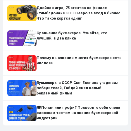
Двойная игра, 75 агентов на финале
«Уимблдона» и 30 000 евро за вход в бизнес.
Что такое кортсайдинг
Сравнение букмекеров. Узнайте, кто
лучший, в два клика
Почему в названии многих букмекеров есть
число 88
Букмекеры в СССР. Сын Есенина угадывал
победителей, Гайдай снял целый
рекламный фильм
🎓Попан или профи? Проверьте себя очень
сложным тестом на знание букмекерской
индустрии