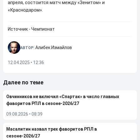
апреля, состоится матч между «Зенитом» и
«Краснодаром».
Источник - Чемпионат
Алибек Измайлов
АВТОР:
12.04.2025 • 12:36
Далее по теме
Овчинников не включил «Спартак» в число главных
фаворитов РПЛ в сезоне-2026/27
09.08.2026
•
08:39
Масалитин назвал трех фаворитов РПЛ в
сезоне-2026/27