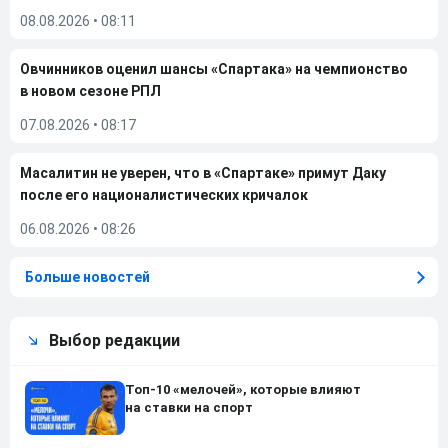
08.08.2026
•
08:11
Овчинников оценил шансы «Спартака» на чемпионство
в новом сезоне РПЛ
07.08.2026
•
08:17
Масалитин не уверен, что в «Спартаке» примут Даку
после его националистических кричалок
06.08.2026
•
08:26
Больше новостей
Выбор редакции
Топ-10 «мелочей», которые влияют
на ставки на спорт