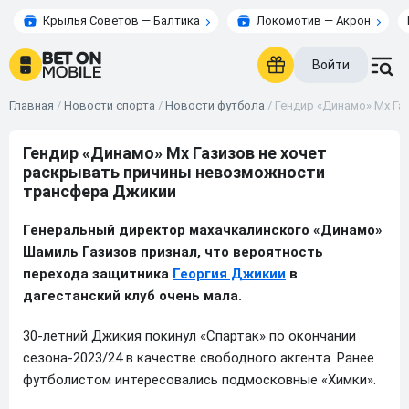
Крылья Советов — Балтика
Локомотив — Акрон
Войти
Главная
/
Новости спорта
/
Новости футбола
/
Гендир «Динамо» Мх Га
Гендир «Динамо» Мх Газизов не хочет
раскрывать причины невозможности
трансфера Джикии
Генеральный директор махачкалинского «Динамо»
Шамиль Газизов признал, что вероятность
перехода защитника
Георгия Джикии
в
дагестанский клуб очень мала.
30‑летний Джикия покинул «Спартак» по окончании
сезона‑2023/24 в качестве свободного акгента. Ранее
футболистом интересовались подмосковные «Химки».