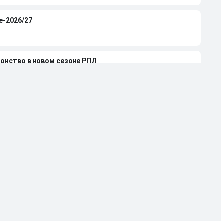
е-2026/27
ионство в новом сезоне РПЛ
 Даку после его националистических кричалок