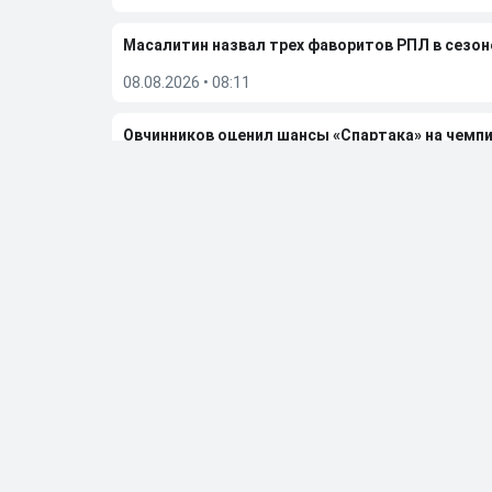
Масалитин назвал трех фаворитов РПЛ в сезон
08.08.2026
•
08:11
Овчинников оценил шансы «Спартака» на чемп
07.08.2026
•
08:17
Масалитин не уверен, что в «Спартаке» примут
06.08.2026
•
08:26
Больше новостей
Выбор редакции