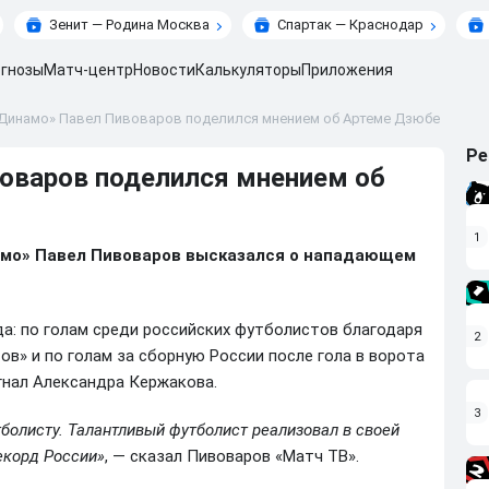
Зенит — Родина Москва
Спартак — Краснодар
гнозы
Матч-центр
Новости
Калькуляторы
Приложения
«Динамо» Павел Пивоваров поделился мнением об Артеме Дзюбе
Ре
оваров поделился мнением об
1
амо» Павел Пивоваров высказался о нападающем
а: по голам среди российских футболистов благодаря
2
в» и по голам за сборную России после гола в ворота
гнал Александра Кержакова.
3
тболисту. Талантливый футболист реализовал в своей
екорд России»
, — сказал Пивоваров «Матч ТВ».