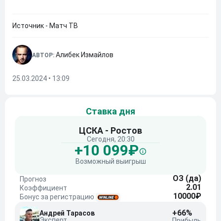
Источник - Матч ТВ
Алибек Измайлов
АВТОР:
25.03.2024 • 13:09
Ставка дня
ЦСКА - Ростов
Сегодня, 20:30
+10 099₽
Возможный выигрыш
ОЗ (да)
Прогноз
2.01
Коэффициент
10000₽
Бонус за регистрацию
+66%
Андрей Тарасов
Эксперт
Прибыль