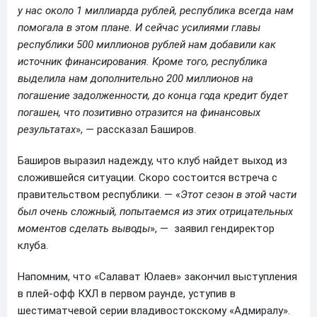
у нас около 1 миллиарда рублей, республика всегда нам
помогала в этом плане. И сейчас усилиями главы
республики 500 миллионов рублей нам добавили как
источник финансирования. Кроме того, республика
выделила нам дополнительно 200 миллионов на
погашение задолженности, до конца года кредит будет
погашен, что позитивно отразится на финансовых
результатах
», — рассказал Баширов.
Баширов выразил надежду, что клуб найдет выход из
сложившейся ситуации. Скоро состоится встреча с
правительством республики. — «
Этот сезон в этой части
был очень сложный, попытаемся из этих отрицательных
моментов сделать выводы
», — заявил гендиректор
клуба.
Напомним, что «Салават Юлаев» закончил выступления
в плей-офф КХЛ в первом раунде, уступив в
шестиматчевой серии владивостокскому «Адмиралу».