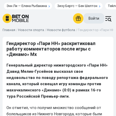
Энн Ли — Елена Рыбакина
Зизу Бергс — Бен Шелтон
Тейл
Войти
Главная
/
Новости спорта
/
Новости футбола
/
Гендиректор «Пари НН»
Гендиректор «Пари НН» раскритиковал
работу комментаторов после игры с
«Динамо» Мх
Генеральный директор нижегородского «Пари НН»
Давид Мелик-Гусейнов высказал свое
недовольство по поводу репортажа федерального
канала, который освещал игру команды против
махачкалинского «Динамо» (0:0) в рамках 16-го
тура Российской Премьер-лиги.
Он отметил, что получил множество сообщений от
болельщиков из Нижнего Новгорода, которые были