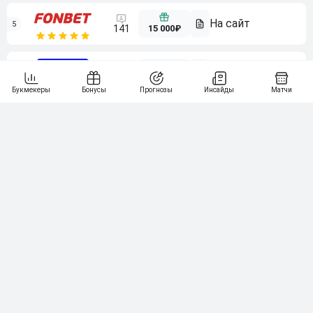
5
15 000₽
141
6
3 000₽
19
7
64
10 000₽
Смотреть всех