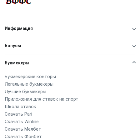
Информация
Бонусы
Букмекеры
Букмекерские конторы
Легальные букмекеры
Лучшие букмекеры
Приложения для ставок на спорт
Школа ставок
Скачать Pari
Скачать Winline
Скачать Мелбет
Скачать Фонбет