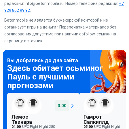
редакции: info@betonmobile.ru. Номер телефона редакции:
+7
929 862 99 92
.
Betonmobile не является букмекерской конторой и не
организует игры на деньги • Перепечатка материалов без
согласования допустима при наличии dofollow-ссылки на
страницу-источник
3.00
Лемос
Гамрот
Таинара
Салкиллд
04:00
UFC Fight Night 280
05:00
UFC Fight Night