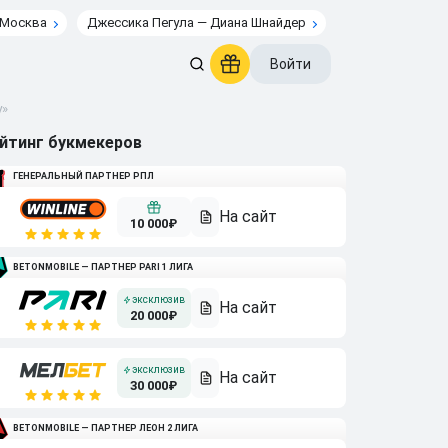
 Москва
Джессика Пегула — Диана Шнайдер
Войти
у»
йтинг букмекеров
ГЕНЕРАЛЬНЫЙ ПАРТНЕР РПЛ
10 000₽
BETONMOBILE — ПАРТНЕР PARI 1 ЛИГА
20 000₽
30 000₽
BETONMOBILE — ПАРТНЕР ЛЕОН 2 ЛИГА