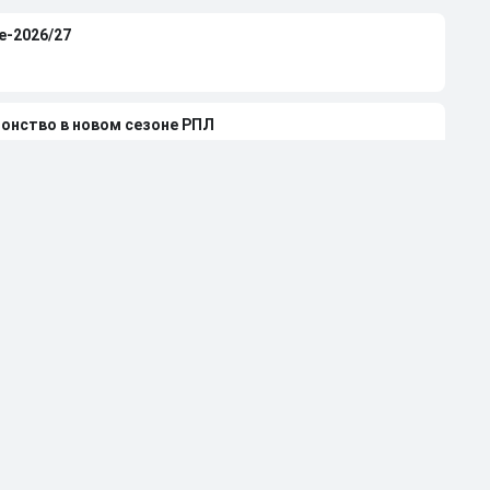
е-2026/27
ионство в новом сезоне РПЛ
 Даку после его националистических кричалок
льти в матче «Спартака»