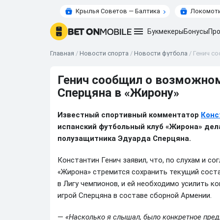
Крылья Советов — Балтика
Локомоти
Букмекеры
Бонусы
Про
Главная
/
Новости спорта
/
Новости футбола
/
Генич с
Генич сообщил о возможном
Сперцяна в «Жирону»
Известный спортивный комментатор
Конс
испанский футбольный клуб «Жирона» дел
полузащитника Эдуарда Сперцяна.
Константин Генич заявил, что, по слухам и 
«Жирона» стремится сохранить текущий соста
в Лигу чемпионов, и ей необходимо усилить к
игрой Сперцяна в составе сборной Армении.
—
«Насколько я слышал, было конкретное пред