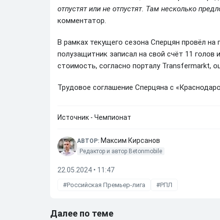
отпустят или не отпустят. Там несколько предл
комментатор.
В рамках текущего сезона Сперцян провёл на 
полузащитник записал на свой счёт 11 голов 
стоимость, согласно порталу Transfermarkt, о
Трудовое соглашение Сперцяна с «Краснодаро
Источник - Чемпионат
Максим Кирсанов
АВТОР:
Редактор и автор Betonmobile
22.05.2024 • 11:47
Российская Премьер-лига
РПЛ
Далее по теме