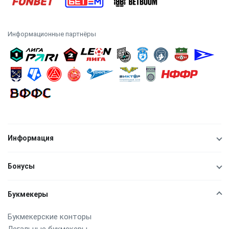
Информационные партнёры
Информация
Бонусы
Букмекеры
Букмекерские конторы