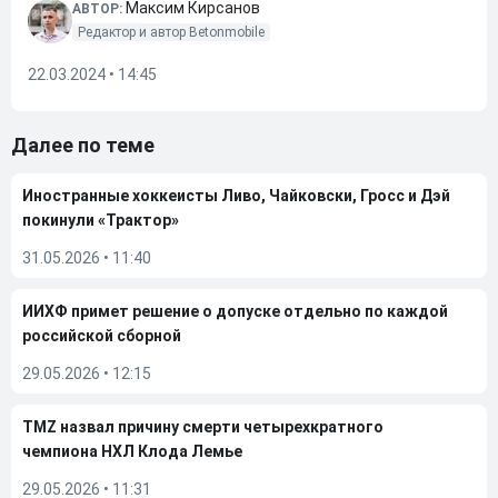
Максим Кирсанов
АВТОР:
Редактор и автор Betonmobile
22.03.2024 • 14:45
Далее по теме
Иностранные хоккеисты Ливо, Чайковски, Гросс и Дэй
покинули «Трактор»
31.05.2026
•
11:40
ИИХФ примет решение о допуске отдельно по каждой
российской сборной
29.05.2026
•
12:15
TMZ назвал причину смерти четырехкратного
чемпиона НХЛ Клода Лемье
29.05.2026
•
11:31