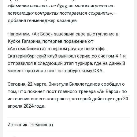
«Фамилии называть не буду, но многих игроков на
истекающих контрактах постараемся сохранить»
, —
добавил генменеджер казанцев.
Напомним, «Ак Барс» завершил своё выступление в
Кубке Гагарина, потерпев поражение от
«Автомобилиста» в первом раунде плей-офф.
Екатеринбургский клуб выиграл серию со счётом 4-1 и
отправился в следующий этап турнира, где на данный
момент противостоит петербургскому СКА.
Сегодня, 22 марта, Зинэтула Билялетдинов сообщил о
том, что покинет пост главного тренера «Ак Барса» по
истечении своего контракта, который действует до 30
апреля 2024 года.
Источник - Чемпионат