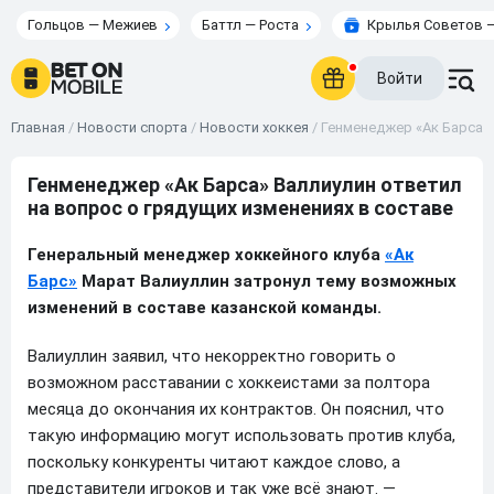
Гольцов — Межиев
Баттл — Роста
Крылья Советов —
Войти
Главная
/
Новости спорта
/
Новости хоккея
/
Генменеджер «Ак Барса» 
Генменеджер «Ак Барса» Валлиулин ответил
на вопрос о грядущих изменениях в составе
Генеральный менеджер хоккейного клуба
«Ак
Барс»
Марат Валиуллин затронул тему возможных
изменений в составе казанской команды.
Валиуллин заявил, что некорректно говорить о
возможном расставании с хоккеистами за полтора
месяца до окончания их контрактов. Он пояснил, что
такую информацию могут использовать против клуба,
поскольку конкуренты читают каждое слово, а
представители игроков и так уже всё знают. —