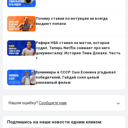
Почему ставки по интуиции не всегда
выдают попана
Рефери НБА ставил на матчи, которые
судил. Теперь Netflix снимает про него
документалку. История Тима Донахи. Часть
1
Букмекеры в СССР. Сын Есенина угадывал
победителей, Гайдай снял целый
рекламный фильм
Нашли ошибку?
Сообщите нам
Подпишись на наши новости одним кликом: