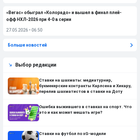
«Вегас» обыграл «Колорадо» и вышел в финал плей-
офф НХЛ-2026 при 4-0 в серии
27.05.2026
•
06:50
Больше новостей
Выбор редакции
Ставки на шахматы: медиатурнир,
букмекерские контракты Карлсена и Хикару,
перелив шахматистов в ставки на Доту
Ошибка выжившего в ставках на спорт. Что
это и как может мешать игре?
Ставки на футбол по xG-модели